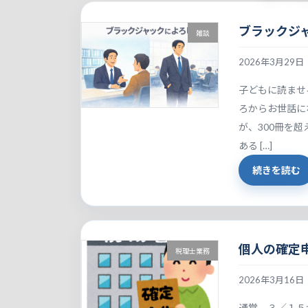
ブラックジ
雑談
2026年3月29日
子どもに読ませ
ろからお世話に
が、300冊を
ある […]
続きを読む
個人の確定
税理士業務
2026年3月16日
通常、３／１５