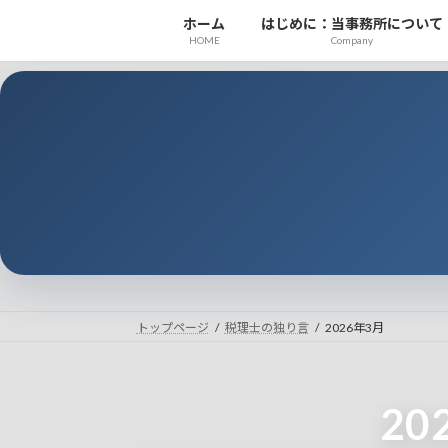
コ
ナ
ホーム
はじめに：当事務所について
ン
ビ
HOME
Company
テ
ゲ
ン
ー
ツ
シ
へ
ョ
ス
ン
キ
に
ッ
移
プ
動
トップページ
税理士の独り言
2026年3月
20