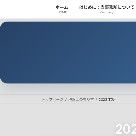
コ
ナ
ホーム
はじめに：当事務所について
ン
ビ
HOME
Company
テ
ゲ
ン
ー
ツ
シ
へ
ョ
ス
ン
キ
に
ッ
移
プ
動
トップページ
税理士の独り言
2025年5月
20