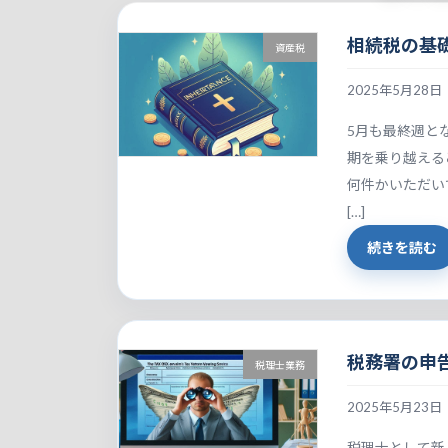
相続税の基
資産税
2025年5月28日
5月も最終週と
期を乗り越える
何件かいただい
[…]
続きを読む
税務署の申
税理士業務
2025年5月23日
税理士として新