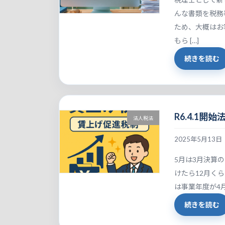
んな書類を税務
ため、大概はお
もら […]
続きを読む
R6.4.1
法人税法
2025年5月13日
5月は3月決算
けたら12月く
は事業年度が4
続きを読む